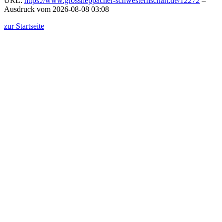
URL:
https://www.grossheppacher-schwesternschaft.de/12272
–
Ausdruck vom 2026-08-08 03:08
zur Startseite