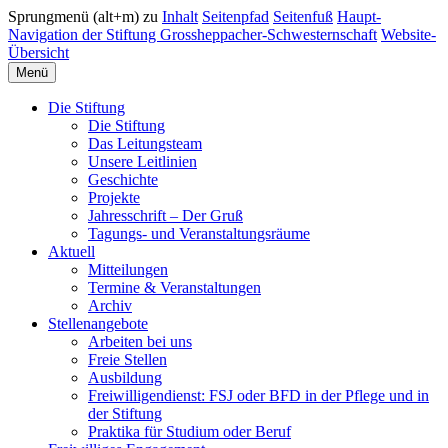
Sprungmenü (alt+m) zu
Inhalt
Seitenpfad
Seitenfuß
Haupt-
Navigation der Stiftung Grossheppacher-Schwesternschaft
Website-
Übersicht
Menü
Die Stiftung
Die Stiftung
Das Leitungsteam
Unsere Leitlinien
Geschichte
Projekte
Jahresschrift – Der Gruß
Tagungs- und Veranstaltungsräume
Aktuell
Mitteilungen
Termine & Veranstaltungen
Archiv
Stellenangebote
Arbeiten bei uns
Freie Stellen
Ausbildung
Freiwilligendienst: FSJ oder BFD in der Pflege und in
der Stiftung
Praktika für Studium oder Beruf