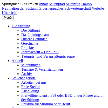
Sprungmenü (alt+m) zu
Inhalt
Seitenpfad
Seitenfuß
Haupt-
Navigation der Stiftung Grossheppacher-Schwesternschaft
Website-
Übersicht
Menü
Die Stiftung
Die Stiftung
Das Leitungsteam
Unsere Leitlinien
Geschichte
Projekte
Jahresschrift – Der Gruß
Tagungs- und Veranstaltungsräume
Aktuell
Mitteilungen
Termine & Veranstaltungen
Archiv
Stellenangebote
Arbeiten bei uns
Freie Stellen
Ausbildung
Freiwilligendienst: FSJ oder BFD in der Pflege und in
der Stiftung
Praktika für Studium oder Beruf