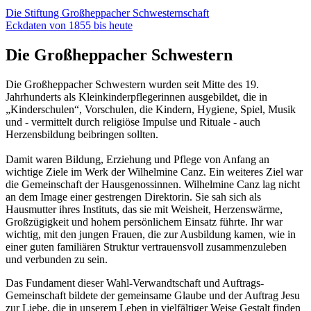
Die Stiftung Großheppacher Schwesternschaft
Eckdaten von 1855 bis heute
Die Großheppacher Schwestern
Die Großheppacher Schwestern wurden seit Mitte des 19.
Jahrhunderts als Kleinkinderpflegerinnen ausgebildet, die in
„Kinderschulen“, Vorschulen, die Kindern, Hygiene, Spiel, Musik
und - vermittelt durch religiöse Impulse und Rituale - auch
Herzensbildung beibringen sollten.
Damit waren Bildung, Erziehung und Pflege von Anfang an
wichtige Ziele im Werk der Wilhelmine Canz. Ein weiteres Ziel war
die Gemeinschaft der Hausgenossinnen. Wilhelmine Canz lag nicht
an dem Image einer gestrengen Direktorin. Sie sah sich als
Hausmutter ihres Instituts, das sie mit Weisheit, Herzenswärme,
Großzügigkeit und hohem persönlichem Einsatz führte. Ihr war
wichtig, mit den jungen Frauen, die zur Ausbildung kamen, wie in
einer guten familiären Struktur vertrauensvoll zusammenzuleben
und verbunden zu sein.
Das Fundament dieser Wahl-Verwandtschaft und Auftrags-
Gemeinschaft bildete der gemeinsame Glaube und der Auftrag Jesu
zur Liebe, die in unserem Leben in vielfältiger Weise Gestalt finden