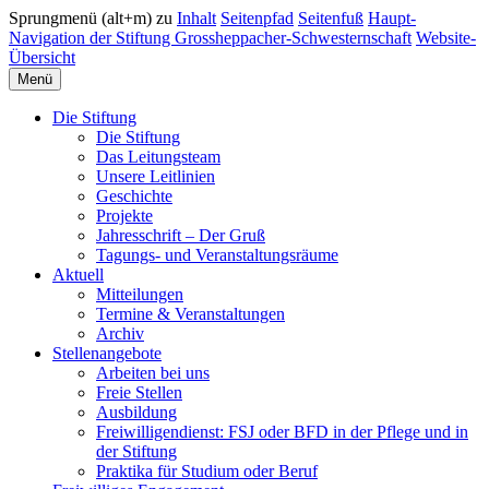
Sprungmenü (alt+m) zu
Inhalt
Seitenpfad
Seitenfuß
Haupt-
Navigation der Stiftung Grossheppacher-Schwesternschaft
Website-
Übersicht
Menü
Die Stiftung
Die Stiftung
Das Leitungsteam
Unsere Leitlinien
Geschichte
Projekte
Jahresschrift – Der Gruß
Tagungs- und Veranstaltungsräume
Aktuell
Mitteilungen
Termine & Veranstaltungen
Archiv
Stellenangebote
Arbeiten bei uns
Freie Stellen
Ausbildung
Freiwilligendienst: FSJ oder BFD in der Pflege und in
der Stiftung
Praktika für Studium oder Beruf