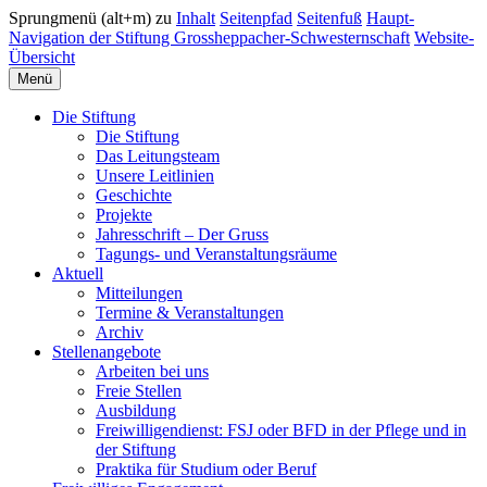
Sprungmenü (alt+m) zu
Inhalt
Seitenpfad
Seitenfuß
Haupt-
Navigation der Stiftung Grossheppacher-Schwesternschaft
Website-
Übersicht
Menü
Die Stiftung
Die Stiftung
Das Leitungsteam
Unsere Leitlinien
Geschichte
Projekte
Jahresschrift – Der Gruss
Tagungs- und Veranstaltungsräume
Aktuell
Mitteilungen
Termine & Veranstaltungen
Archiv
Stellenangebote
Arbeiten bei uns
Freie Stellen
Ausbildung
Freiwilligendienst: FSJ oder BFD in der Pflege und in
der Stiftung
Praktika für Studium oder Beruf