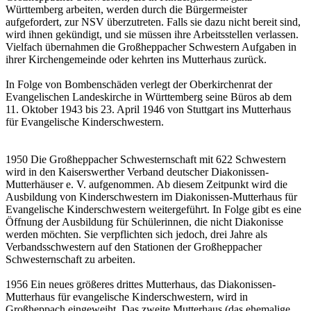
Württemberg arbeiten, werden durch die Bürgermeister
aufgefordert, zur NSV überzutreten. Falls sie dazu nicht bereit sind,
wird ihnen gekündigt, und sie müssen ihre Arbeitsstellen verlassen.
Vielfach übernahmen die Großheppacher Schwestern Aufgaben in
ihrer Kirchengemeinde oder kehrten ins Mutterhaus zurück.
In Folge von Bombenschäden verlegt der Oberkirchenrat der
Evangelischen Landeskirche in Württemberg seine Büros ab dem
11. Oktober 1943 bis 23. April 1946 von Stuttgart ins Mutterhaus
für Evangelische Kinderschwestern.
1950 Die Großheppacher Schwesternschaft mit 622 Schwestern
wird in den Kaiserswerther Verband deutscher Diakonissen-
Mutterhäuser e. V. aufgenommen. Ab diesem Zeitpunkt wird die
Ausbildung von Kinderschwestern im Diakonissen-Mutterhaus für
Evangelische Kinderschwestern weitergeführt. In Folge gibt es eine
Öffnung der Ausbildung für Schülerinnen, die nicht Diakonisse
werden möchten. Sie verpflichten sich jedoch, drei Jahre als
Verbandsschwestern auf den Stationen der Großheppacher
Schwesternschaft zu arbeiten.
1956 Ein neues größeres drittes Mutterhaus, das Diakonissen-
Mutterhaus für evangelische Kinderschwestern, wird in
Großheppach eingeweiht. Das zweite Mutterhaus (das ehemalige