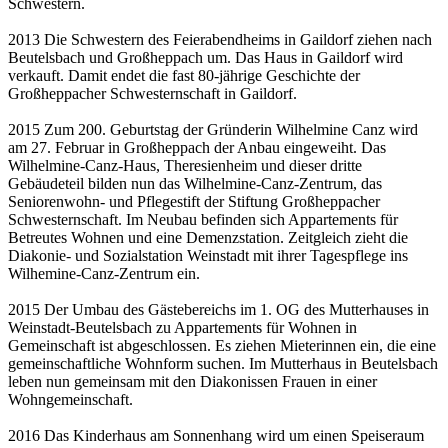
Schwestern.
2013 Die Schwestern des Feierabendheims in Gaildorf ziehen nach
Beutelsbach und Großheppach um. Das Haus in Gaildorf wird
verkauft. Damit endet die fast 80-jährige Geschichte der
Großheppacher Schwesternschaft in Gaildorf.
2015 Zum 200. Geburtstag der Gründerin Wilhelmine Canz wird
am 27. Februar in Großheppach der Anbau eingeweiht. Das
Wilhelmine-Canz-Haus, Theresienheim und dieser dritte
Gebäudeteil bilden nun das Wilhelmine-Canz-Zentrum, das
Seniorenwohn- und Pflegestift der Stiftung Großheppacher
Schwesternschaft. Im Neubau befinden sich Appartements für
Betreutes Wohnen und eine Demenzstation. Zeitgleich zieht die
Diakonie- und Sozialstation Weinstadt mit ihrer Tagespflege ins
Wilhemine-Canz-Zentrum ein.
2015 Der Umbau des Gästebereichs im 1. OG des Mutterhauses in
Weinstadt-Beutelsbach zu Appartements für Wohnen in
Gemeinschaft ist abgeschlossen. Es ziehen Mieterinnen ein, die eine
gemeinschaftliche Wohnform suchen. Im Mutterhaus in Beutelsbach
leben nun gemeinsam mit den Diakonissen Frauen in einer
Wohngemeinschaft.
2016 Das Kinderhaus am Sonnenhang wird um einen Speiseraum