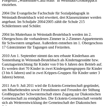
Pflegestift „Wilhelmine-Canz-Haus“ in Weinstadt-Großheppach
einziehen.
2004 Die Evangelische Fachschule für Sozialpädagogik in
Weinstadt-Beutelsbach wird erweitert, drei Klassenzimmer werden
angebaut. Im Schuljahr 2004/2005 zählt die Schule 215
Schülerinnen und Schüler.
2004 Im Mutterhaus in Weinstadt-Beutelsbach werden im 2.
Obergeschoss die vorhandenen Zimmer in 2-Zimmer-Appartements
für Schwestern umgebaut. Außerdem entstehen im 1. Obergeschoss
17 Gästezimmer für Tagungen und Freizeiten.
2010 Am 1. September nimmt das neu erbaute Kinderhaus am
Sonnenhang in Weinstadt-Beutelsbach als Kindertagesstätte bzw.
Ganztagseinrichtung für Kinder von 0 bis 6 Jahren den Betrieb auf.
Es werden dort 70 Kinder in zwei Kindergartengruppen für Kinder
(3 bis 6 Jahren) und in zwei Krippen-Gruppen /für Kinder unter 3
Jahren) betreut.
2011 Am 9. Juli 2011 wird die Eckstein-Gemeinschaft gegründet,
um Mitarbeitenden sowie Freundinnen und Freunden der Stiftung
Großheppacher Schwesternschaft einen Zugang zur Diakonischen
Gemeinschaft zu ermöglichen. Die Eckstein-Gemeinschaft versteht
sich als Weiterentwicklung der Gemeinschaft der Diakonischen