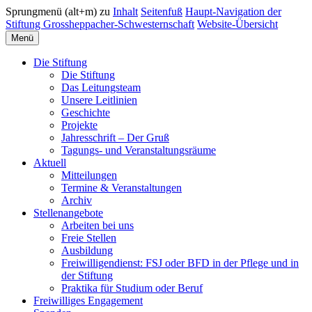
Sprungmenü (alt+m) zu
Inhalt
Seitenfuß
Haupt-Navigation der
Stiftung Grossheppacher-Schwesternschaft
Website-Übersicht
Menü
Die Stiftung
Die Stiftung
Das Leitungsteam
Unsere Leitlinien
Geschichte
Projekte
Jahresschrift – Der Gruß
Tagungs- und Veranstaltungsräume
Aktuell
Mitteilungen
Termine & Veranstaltungen
Archiv
Stellenangebote
Arbeiten bei uns
Freie Stellen
Ausbildung
Freiwilligendienst: FSJ oder BFD in der Pflege und in
der Stiftung
Praktika für Studium oder Beruf
Freiwilliges Engagement