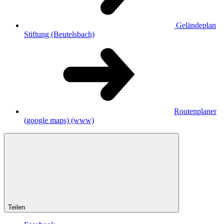
Geländeplan
Stiftung (Beutelsbach)
Routenplaner
(google maps)
(www)
Teilen