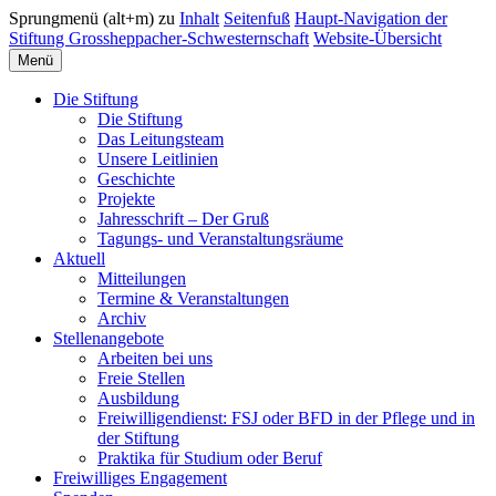
Sprungmenü (alt+m) zu
Inhalt
Seitenfuß
Haupt-Navigation der
Stiftung Grossheppacher-Schwesternschaft
Website-Übersicht
Menü
Die Stiftung
Die Stiftung
Das Leitungsteam
Unsere Leitlinien
Geschichte
Projekte
Jahresschrift – Der Gruß
Tagungs- und Veranstaltungsräume
Aktuell
Mitteilungen
Termine & Veranstaltungen
Archiv
Stellenangebote
Arbeiten bei uns
Freie Stellen
Ausbildung
Freiwilligendienst: FSJ oder BFD in der Pflege und in
der Stiftung
Praktika für Studium oder Beruf
Freiwilliges Engagement