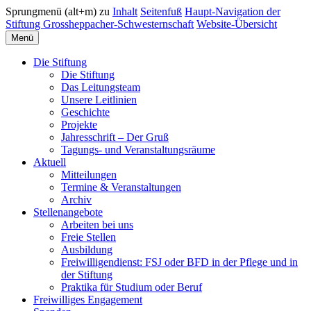
Sprungmenü (alt+m) zu
Inhalt
Seitenfuß
Haupt-Navigation der
Stiftung Grossheppacher-Schwesternschaft
Website-Übersicht
Menü
Die Stiftung
Die Stiftung
Das Leitungsteam
Unsere Leitlinien
Geschichte
Projekte
Jahresschrift – Der Gruß
Tagungs- und Veranstaltungsräume
Aktuell
Mitteilungen
Termine & Veranstaltungen
Archiv
Stellenangebote
Arbeiten bei uns
Freie Stellen
Ausbildung
Freiwilligendienst: FSJ oder BFD in der Pflege und in
der Stiftung
Praktika für Studium oder Beruf
Freiwilliges Engagement