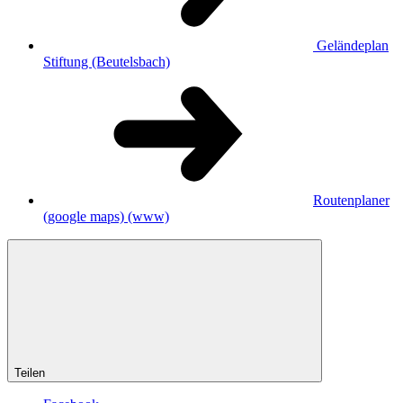
Geländeplan
Stiftung (Beutelsbach)
Routenplaner
(google maps)
(www)
Teilen