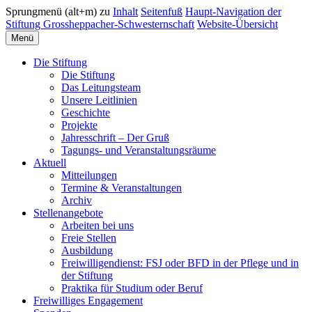
Sprungmenü (alt+m) zu
Inhalt
Seitenfuß
Haupt-Navigation der
Stiftung Grossheppacher-Schwesternschaft
Website-Übersicht
Menü
Die Stiftung
Die Stiftung
Das Leitungsteam
Unsere Leitlinien
Geschichte
Projekte
Jahresschrift – Der Gruß
Tagungs- und Veranstaltungsräume
Aktuell
Mitteilungen
Termine & Veranstaltungen
Archiv
Stellenangebote
Arbeiten bei uns
Freie Stellen
Ausbildung
Freiwilligendienst: FSJ oder BFD in der Pflege und in
der Stiftung
Praktika für Studium oder Beruf
Freiwilliges Engagement