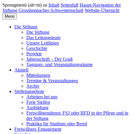
Sprungmenü (alt+m) zu
Inhalt
Seitenfuß
Haupt-Navigation der
Stiftung Grossheppacher-Schwesternschaft
Website-Übersicht
Menü
Die Stiftung
Die Stiftung
Das Leitungsteam
Unsere Leitlinien
Geschichte
Projekte
Jahresschrift – Der Gruß
Tagungs- und Veranstaltungsräume
Aktuell
Mitteilungen
Termine & Veranstaltungen
Archiv
Stellenangebote
Arbeiten bei uns
Freie Stellen
Ausbildung
Freiwilligendienst: FSJ oder BFD in der Pflege und in
der Stiftung
Praktika für Studium oder Beruf
Freiwilliges Engagement