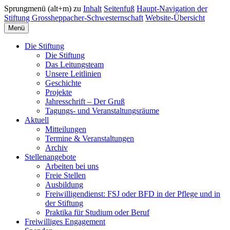
Sprungmenü (alt+m) zu
Inhalt
Seitenfuß
Haupt-Navigation der
Stiftung Grossheppacher-Schwesternschaft
Website-Übersicht
Menü
Die Stiftung
Die Stiftung
Das Leitungsteam
Unsere Leitlinien
Geschichte
Projekte
Jahresschrift – Der Gruß
Tagungs- und Veranstaltungsräume
Aktuell
Mitteilungen
Termine & Veranstaltungen
Archiv
Stellenangebote
Arbeiten bei uns
Freie Stellen
Ausbildung
Freiwilligendienst: FSJ oder BFD in der Pflege und in
der Stiftung
Praktika für Studium oder Beruf
Freiwilliges Engagement