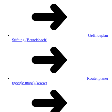
Geländeplan
Stiftung (Beutelsbach)
Routenplaner
(google maps)
(www)