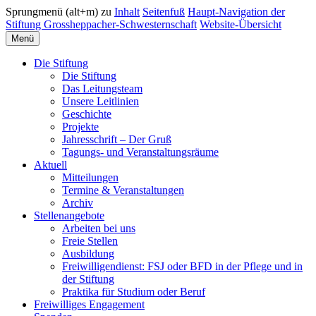
Sprungmenü (alt+m) zu
Inhalt
Seitenfuß
Haupt-Navigation der
Stiftung Grossheppacher-Schwesternschaft
Website-Übersicht
Menü
Die Stiftung
Die Stiftung
Das Leitungsteam
Unsere Leitlinien
Geschichte
Projekte
Jahresschrift – Der Gruß
Tagungs- und Veranstaltungsräume
Aktuell
Mitteilungen
Termine & Veranstaltungen
Archiv
Stellenangebote
Arbeiten bei uns
Freie Stellen
Ausbildung
Freiwilligendienst: FSJ oder BFD in der Pflege und in
der Stiftung
Praktika für Studium oder Beruf
Freiwilliges Engagement