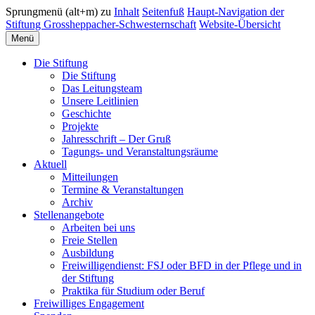
Sprungmenü (alt+m) zu
Inhalt
Seitenfuß
Haupt-Navigation der
Stiftung Grossheppacher-Schwesternschaft
Website-Übersicht
Menü
Die Stiftung
Die Stiftung
Das Leitungsteam
Unsere Leitlinien
Geschichte
Projekte
Jahresschrift – Der Gruß
Tagungs- und Veranstaltungsräume
Aktuell
Mitteilungen
Termine & Veranstaltungen
Archiv
Stellenangebote
Arbeiten bei uns
Freie Stellen
Ausbildung
Freiwilligendienst: FSJ oder BFD in der Pflege und in
der Stiftung
Praktika für Studium oder Beruf
Freiwilliges Engagement