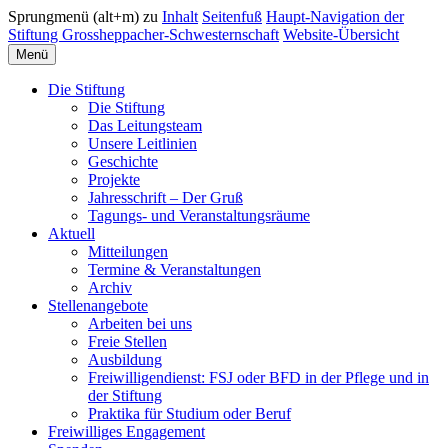
Sprungmenü (alt+m) zu
Inhalt
Seitenfuß
Haupt-Navigation der
Stiftung Grossheppacher-Schwesternschaft
Website-Übersicht
Menü
Die Stiftung
Die Stiftung
Das Leitungsteam
Unsere Leitlinien
Geschichte
Projekte
Jahresschrift – Der Gruß
Tagungs- und Veranstaltungsräume
Aktuell
Mitteilungen
Termine & Veranstaltungen
Archiv
Stellenangebote
Arbeiten bei uns
Freie Stellen
Ausbildung
Freiwilligendienst: FSJ oder BFD in der Pflege und in
der Stiftung
Praktika für Studium oder Beruf
Freiwilliges Engagement