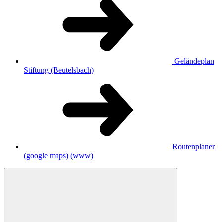
Geländeplan
Stiftung (Beutelsbach)
Routenplaner
(google maps)
(www)