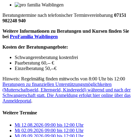
Beratungstermine nach telefonischer Terminvereinbarung
07151
982248 940
Weitere Informationen zu Beratungen und Kursen finden Sie
bei
ProFamilia Waiblingen
Kosten der Beratungsangebote:
Schwangerenberatung kostenfrei
Paarberatung 60,-- €
Einzelberatung 50,--€
Hinweis: Regelmäßig finden mittwochs von 8:00 Uhr bis 12:00
Beratungen zu finanziellen Unterstützungsmöglichkeiten
(Mutterschaftsgeld, Elterngeld, Kindergeld) während und nach der
Schwangerschaft statt. Die Anmeldung erfolgt hier online über das
Anmeldeportal
.
Weitere Termine
Mi 12.08.2026
09:00
bis
12:00 Uhr
Mi 02.09.2026
09:00
bis
12:00 Uhr
Mi 09.09.2026
09:00
bis
12:00 Uhr