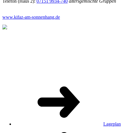
Telefon (Haus 2):
07151 9934-740
altersgemischte Gruppen
www.kifaz-am-sonnenhang.de
Lageplan