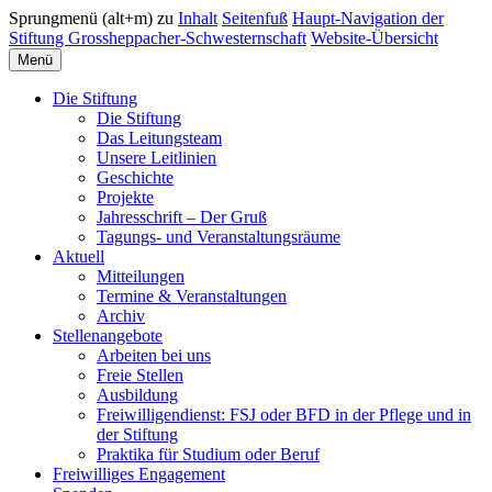
Sprungmenü (alt+m) zu
Inhalt
Seitenfuß
Haupt-Navigation der
Stiftung Grossheppacher-Schwesternschaft
Website-Übersicht
Menü
Die Stiftung
Die Stiftung
Das Leitungsteam
Unsere Leitlinien
Geschichte
Projekte
Jahresschrift – Der Gruß
Tagungs- und Veranstaltungsräume
Aktuell
Mitteilungen
Termine & Veranstaltungen
Archiv
Stellenangebote
Arbeiten bei uns
Freie Stellen
Ausbildung
Freiwilligendienst: FSJ oder BFD in der Pflege und in
der Stiftung
Praktika für Studium oder Beruf
Freiwilliges Engagement