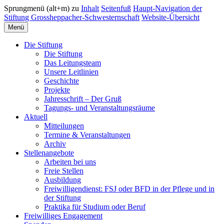
Sprungmenü (alt+m) zu
Inhalt
Seitenfuß
Haupt-Navigation der
Stiftung Grossheppacher-Schwesternschaft
Website-Übersicht
Menü
Die Stiftung
Die Stiftung
Das Leitungsteam
Unsere Leitlinien
Geschichte
Projekte
Jahresschrift – Der Gruß
Tagungs- und Veranstaltungsräume
Aktuell
Mitteilungen
Termine & Veranstaltungen
Archiv
Stellenangebote
Arbeiten bei uns
Freie Stellen
Ausbildung
Freiwilligendienst: FSJ oder BFD in der Pflege und in
der Stiftung
Praktika für Studium oder Beruf
Freiwilliges Engagement