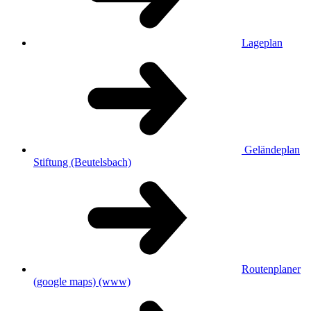
Lageplan
Geländeplan
Stiftung (Beutelsbach)
Routenplaner
(google maps)
(www)