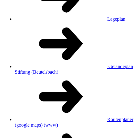
Lageplan
Geländeplan
Stiftung (Beutelsbach)
Routenplaner
(google maps)
(www)