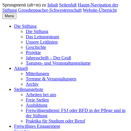
Sprungmenü (alt+m) zu
Inhalt
Seitenfuß
Haupt-Navigation der
Stiftung Grossheppacher-Schwesternschaft
Website-Übersicht
Menü
Die Stiftung
Die Stiftung
Das Leitungsteam
Unsere Leitlinien
Geschichte
Projekte
Jahresschrift – Der Gruß
Tagungs- und Veranstaltungsräume
Aktuell
Mitteilungen
Termine & Veranstaltungen
Archiv
Stellenangebote
Arbeiten bei uns
Freie Stellen
Ausbildung
Freiwilligendienst: FSJ oder BFD in der Pflege und in
der Stiftung
Praktika für Studium oder Beruf
Freiwilliges Engagement