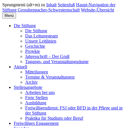
Sprungmenü (alt+m) zu
Inhalt
Seitenfuß
Haupt-Navigation der
Stiftung Grossheppacher-Schwesternschaft
Website-Übersicht
Menü
Die Stiftung
Die Stiftung
Das Leitungsteam
Unsere Leitlinien
Geschichte
Projekte
Jahresschrift – Der Gruß
Tagungs- und Veranstaltungsräume
Aktuell
Mitteilungen
Termine & Veranstaltungen
Archiv
Stellenangebote
Arbeiten bei uns
Freie Stellen
Ausbildung
Freiwilligendienst: FSJ oder BFD in der Pflege und in
der Stiftung
Praktika für Studium oder Beruf
Freiwilliges Engagement