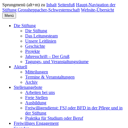
Sprungmenü (alt+m) zu
Inhalt
Seitenfuß
Haupt-Navigation der
Stiftung Grossheppacher-Schwesternschaft
Website-Übersicht
Menü
Die Stiftung
Die Stiftung
Das Leitungsteam
Unsere Leitlinien
Geschichte
Projekte
Jahresschrift – Der Gruß
Tagungs- und Veranstaltungsräume
Aktuell
Mitteilungen
Termine & Veranstaltungen
Archiv
Stellenangebote
Arbeiten bei uns
Freie Stellen
Ausbildung
Freiwilligendienst: FSJ oder BFD in der Pflege und in
der Stiftung
Praktika für Studium oder Beruf
Freiwilliges Engagement