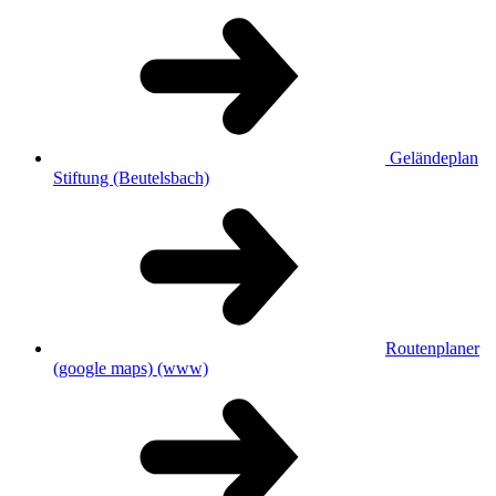
Geländeplan
Stiftung (Beutelsbach)
Routenplaner
(google maps)
(www)