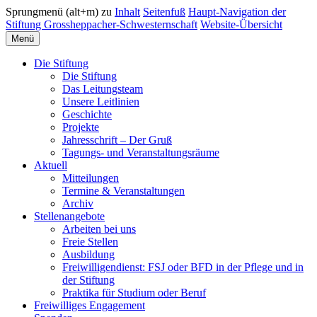
Sprungmenü (alt+m) zu
Inhalt
Seitenfuß
Haupt-Navigation der
Stiftung Grossheppacher-Schwesternschaft
Website-Übersicht
Menü
Die Stiftung
Die Stiftung
Das Leitungsteam
Unsere Leitlinien
Geschichte
Projekte
Jahresschrift – Der Gruß
Tagungs- und Veranstaltungsräume
Aktuell
Mitteilungen
Termine & Veranstaltungen
Archiv
Stellenangebote
Arbeiten bei uns
Freie Stellen
Ausbildung
Freiwilligendienst: FSJ oder BFD in der Pflege und in
der Stiftung
Praktika für Studium oder Beruf
Freiwilliges Engagement