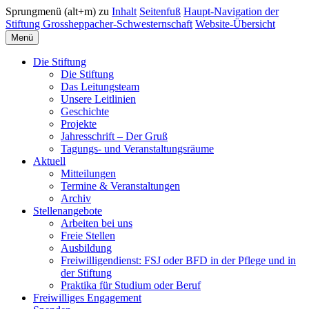
Sprungmenü (alt+m) zu
Inhalt
Seitenfuß
Haupt-Navigation der
Stiftung Grossheppacher-Schwesternschaft
Website-Übersicht
Menü
Die Stiftung
Die Stiftung
Das Leitungsteam
Unsere Leitlinien
Geschichte
Projekte
Jahresschrift – Der Gruß
Tagungs- und Veranstaltungsräume
Aktuell
Mitteilungen
Termine & Veranstaltungen
Archiv
Stellenangebote
Arbeiten bei uns
Freie Stellen
Ausbildung
Freiwilligendienst: FSJ oder BFD in der Pflege und in
der Stiftung
Praktika für Studium oder Beruf
Freiwilliges Engagement