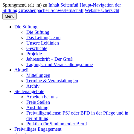
Sprungmenü (alt+m) zu
Inhalt
Seitenfuß
Haupt-Navigation der
Stiftung Grossheppacher-Schwesternschaft
Website-Übersicht
Menü
Die Stiftung
Die Stiftung
Das Leitungsteam
Unsere Leitlinien
Geschichte
Projekte
Jahresschrift – Der Gruß
Tagungs- und Veranstaltungsräume
Aktuell
Mitteilungen
Termine & Veranstaltungen
Archiv
Stellenangebote
Arbeiten bei uns
Freie Stellen
Ausbildung
Freiwilligendienst: FSJ oder BFD in der Pflege und in
der Stiftung
Praktika für Studium oder Beruf
Freiwilliges Engagement