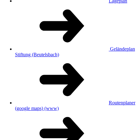
Lageplan
Geländeplan
Stiftung (Beutelsbach)
Routenplaner
(google maps)
(www)