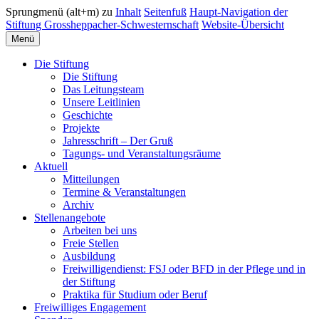
Sprungmenü (alt+m) zu
Inhalt
Seitenfuß
Haupt-Navigation der
Stiftung Grossheppacher-Schwesternschaft
Website-Übersicht
Menü
Die Stiftung
Die Stiftung
Das Leitungsteam
Unsere Leitlinien
Geschichte
Projekte
Jahresschrift – Der Gruß
Tagungs- und Veranstaltungsräume
Aktuell
Mitteilungen
Termine & Veranstaltungen
Archiv
Stellenangebote
Arbeiten bei uns
Freie Stellen
Ausbildung
Freiwilligendienst: FSJ oder BFD in der Pflege und in
der Stiftung
Praktika für Studium oder Beruf
Freiwilliges Engagement