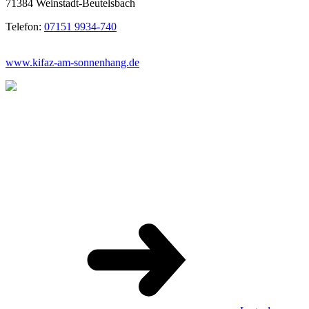
71384 Weinstadt-Beutelsbach
Telefon:
07151 9934-740
www.kifaz-am-sonnenhang.de