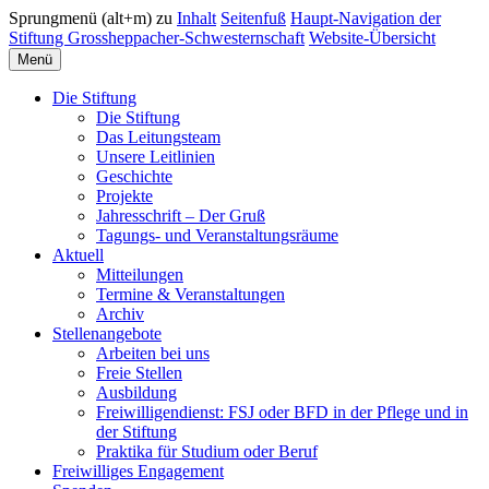
Sprungmenü (alt+m) zu
Inhalt
Seitenfuß
Haupt-Navigation der
Stiftung Grossheppacher-Schwesternschaft
Website-Übersicht
Menü
Die Stiftung
Die Stiftung
Das Leitungsteam
Unsere Leitlinien
Geschichte
Projekte
Jahresschrift – Der Gruß
Tagungs- und Veranstaltungsräume
Aktuell
Mitteilungen
Termine & Veranstaltungen
Archiv
Stellenangebote
Arbeiten bei uns
Freie Stellen
Ausbildung
Freiwilligendienst: FSJ oder BFD in der Pflege und in
der Stiftung
Praktika für Studium oder Beruf
Freiwilliges Engagement