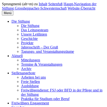
Sprungmenü (alt+m) zu
Inhalt
Seitenfuß
Haupt-Navigation der
Stiftung Grossheppacher-Schwesternschaft
Website-Übersicht
Menü
Die Stiftung
Die Stiftung
Das Leitungsteam
Unsere Leitlinien
Geschichte
Projekte
Jahresschrift – Der Gruß
Tagungs- und Veranstaltungsräume
Aktuell
Mitteilungen
Termine & Veranstaltungen
Archiv
Stellenangebote
Arbeiten bei uns
Freie Stellen
Ausbildung
Freiwilligendienst: FSJ oder BFD in der Pflege und in
der Stiftung
Praktika für Studium oder Beruf
Freiwilliges Engagement