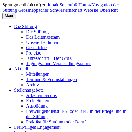
Sprungmenü (alt+m) zu
Inhalt
Seitenfuß
Haupt-Navigation der
Stiftung Grossheppacher-Schwesternschaft
Website-Übersicht
Menü
Die Stiftung
Die Stiftung
Das Leitungsteam
Unsere Leitlinien
Geschichte
Projekte
Jahresschrift – Der Gruß
Tagungs- und Veranstaltungsräume
Aktuell
Mitteilungen
Termine & Veranstaltungen
Archiv
Stellenangebote
Arbeiten bei uns
Freie Stellen
Ausbildung
Freiwilligendienst: FSJ oder BFD in der Pflege und in
der Stiftung
Praktika für Studium oder Beruf
Freiwilliges Engagement