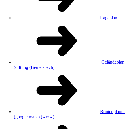
Lageplan
Geländeplan
Stiftung (Beutelsbach)
Routenplaner
(google maps)
(www)