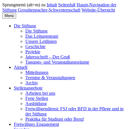
Sprungmenü (alt+m) zu
Inhalt
Seitenfuß
Haupt-Navigation der
Stiftung Grossheppacher-Schwesternschaft
Website-Übersicht
Menü
Die Stiftung
Die Stiftung
Das Leitungsteam
Unsere Leitlinien
Geschichte
Projekte
Jahresschrift – Der Gruß
Tagungs- und Veranstaltungsräume
Aktuell
Mitteilungen
Termine & Veranstaltungen
Archiv
Stellenangebote
Arbeiten bei uns
Freie Stellen
Ausbildung
Freiwilligendienst: FSJ oder BFD in der Pflege und in
der Stiftung
Praktika für Studium oder Beruf
Freiwilliges Engagement