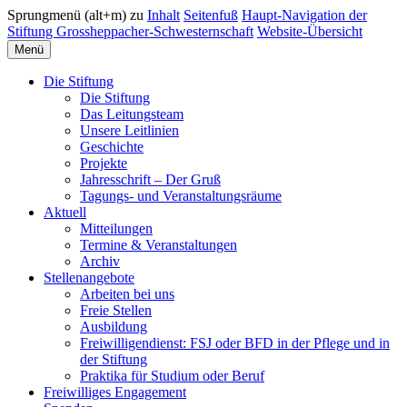
Sprungmenü (alt+m) zu
Inhalt
Seitenfuß
Haupt-Navigation der
Stiftung Grossheppacher-Schwesternschaft
Website-Übersicht
Menü
Die Stiftung
Die Stiftung
Das Leitungsteam
Unsere Leitlinien
Geschichte
Projekte
Jahresschrift – Der Gruß
Tagungs- und Veranstaltungsräume
Aktuell
Mitteilungen
Termine & Veranstaltungen
Archiv
Stellenangebote
Arbeiten bei uns
Freie Stellen
Ausbildung
Freiwilligendienst: FSJ oder BFD in der Pflege und in
der Stiftung
Praktika für Studium oder Beruf
Freiwilliges Engagement