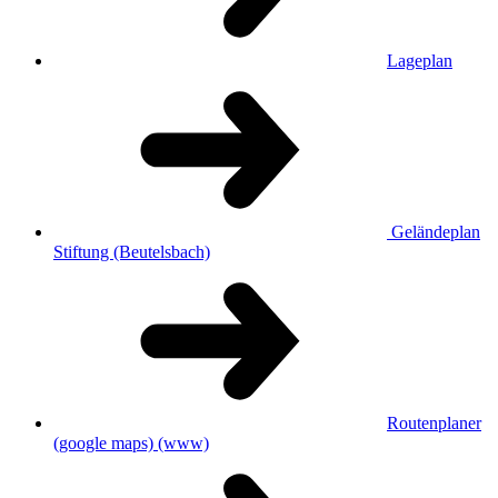
Lageplan
Geländeplan
Stiftung (Beutelsbach)
Routenplaner
(google maps)
(www)