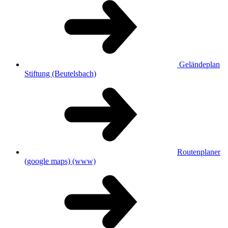
Geländeplan
Stiftung (Beutelsbach)
Routenplaner
(google maps)
(www)