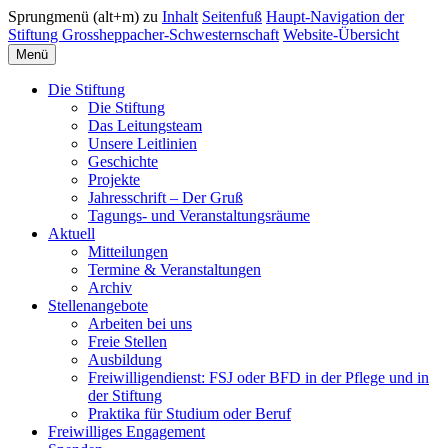
Sprungmenü (alt+m) zu
Inhalt
Seitenfuß
Haupt-Navigation der
Stiftung Grossheppacher-Schwesternschaft
Website-Übersicht
Menü
Die Stiftung
Die Stiftung
Das Leitungsteam
Unsere Leitlinien
Geschichte
Projekte
Jahresschrift – Der Gruß
Tagungs- und Veranstaltungsräume
Aktuell
Mitteilungen
Termine & Veranstaltungen
Archiv
Stellenangebote
Arbeiten bei uns
Freie Stellen
Ausbildung
Freiwilligendienst: FSJ oder BFD in der Pflege und in
der Stiftung
Praktika für Studium oder Beruf
Freiwilliges Engagement