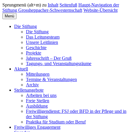
Sprungmenü (alt+m) zu
Inhalt
Seitenfuß
Haupt-Navigation der
Stiftung Grossheppacher-Schwesternschaft
Website-Übersicht
Menü
Die Stiftung
Die Stiftung
Das Leitungsteam
Unsere Leitlinien
Geschichte
Projekte
Jahresschrift – Der Gruß
Tagungs- und Veranstaltungsräume
Aktuell
Mitteilungen
Termine & Veranstaltungen
Archiv
Stellenangebote
Arbeiten bei uns
Freie Stellen
Ausbildung
Freiwilligendienst: FSJ oder BFD in der Pflege und in
der Stiftung
Praktika für Studium oder Beruf
Freiwilliges Engagement