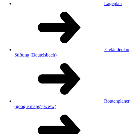
Lageplan
Geländeplan
Stiftung (Beutelsbach)
Routenplaner
(google maps)
(www)