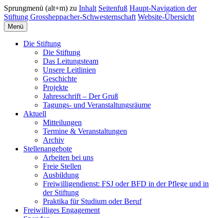
Sprungmenü (alt+m) zu
Inhalt
Seitenfuß
Haupt-Navigation der
Stiftung Grossheppacher-Schwesternschaft
Website-Übersicht
Menü
Die Stiftung
Die Stiftung
Das Leitungsteam
Unsere Leitlinien
Geschichte
Projekte
Jahresschrift – Der Gruß
Tagungs- und Veranstaltungsräume
Aktuell
Mitteilungen
Termine & Veranstaltungen
Archiv
Stellenangebote
Arbeiten bei uns
Freie Stellen
Ausbildung
Freiwilligendienst: FSJ oder BFD in der Pflege und in
der Stiftung
Praktika für Studium oder Beruf
Freiwilliges Engagement