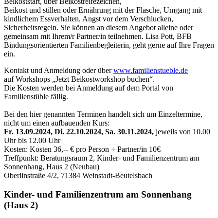
Beikoststart, über Beikostreifezeichen,
Beikost und stillen oder Ernährung mit der Flasche, Umgang mit
kindlichem Essverhalten, Angst vor dem Verschlucken,
Sicherheitsregeln. Sie können an diesem Angebot alleine oder
gemeinsam mit Ihrem/r Partner/in teilnehmen. Lisa Pott, BFB
Bindungsorientierten Familienbegleiterin, geht gerne auf Ihre Fragen
ein.
Kontakt und Anmeldung
oder über
www.familienstueble.de
auf Workshops „Jetzt Beikostworkshop buchen“.
Die Kosten werden bei Anmeldung auf dem Portal von
Familienstüble fällig.
Bei den hier genannten Terminen handelt sich um Einzeltermine,
nicht um einen aufbauenden Kurs:
Fr. 13.09.2024, Di. 22.10.2024, Sa. 30.11.2024,
jeweils von 10.00
Uhr bis 12.00 Uhr
Kosten: Kosten 36,-- € pro Person + Partner/in 10€
Treffpunkt: Beratungsraum 2, Kinder- und Familienzentrum am
Sonnenhang, Haus 2 (Neubau)
Oberlinstraße 4/2, 71384 Weinstadt-Beutelsbach
Kinder- und Familienzentrum am Sonnenhang
(Haus 2)