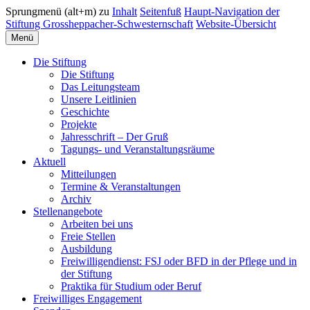
Sprungmenü (alt+m) zu
Inhalt
Seitenfuß
Haupt-Navigation der
Stiftung Grossheppacher-Schwesternschaft
Website-Übersicht
Menü
Die Stiftung
Die Stiftung
Das Leitungsteam
Unsere Leitlinien
Geschichte
Projekte
Jahresschrift – Der Gruß
Tagungs- und Veranstaltungsräume
Aktuell
Mitteilungen
Termine & Veranstaltungen
Archiv
Stellenangebote
Arbeiten bei uns
Freie Stellen
Ausbildung
Freiwilligendienst: FSJ oder BFD in der Pflege und in
der Stiftung
Praktika für Studium oder Beruf
Freiwilliges Engagement