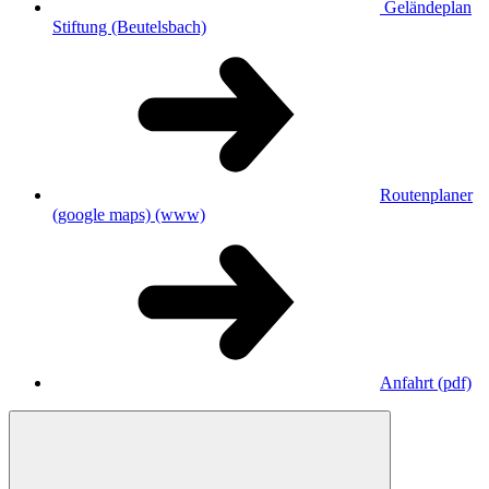
Geländeplan
Stiftung (Beutelsbach)
Routenplaner
(google maps)
(www)
Anfahrt
(pdf)