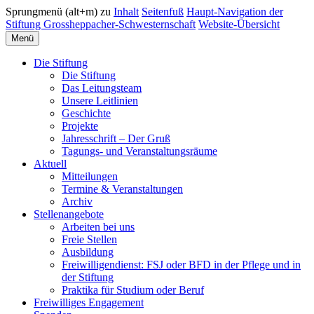
Sprungmenü (alt+m) zu
Inhalt
Seitenfuß
Haupt-Navigation der
Stiftung Grossheppacher-Schwesternschaft
Website-Übersicht
Menü
Die Stiftung
Die Stiftung
Das Leitungsteam
Unsere Leitlinien
Geschichte
Projekte
Jahresschrift – Der Gruß
Tagungs- und Veranstaltungsräume
Aktuell
Mitteilungen
Termine & Veranstaltungen
Archiv
Stellenangebote
Arbeiten bei uns
Freie Stellen
Ausbildung
Freiwilligendienst: FSJ oder BFD in der Pflege und in
der Stiftung
Praktika für Studium oder Beruf
Freiwilliges Engagement