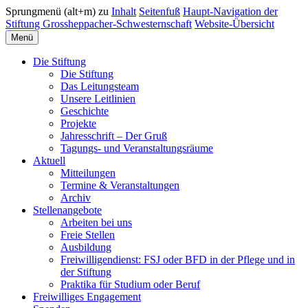
Sprungmenü (alt+m) zu
Inhalt
Seitenfuß
Haupt-Navigation der
Stiftung Grossheppacher-Schwesternschaft
Website-Übersicht
Menü
Die Stiftung
Die Stiftung
Das Leitungsteam
Unsere Leitlinien
Geschichte
Projekte
Jahresschrift – Der Gruß
Tagungs- und Veranstaltungsräume
Aktuell
Mitteilungen
Termine & Veranstaltungen
Archiv
Stellenangebote
Arbeiten bei uns
Freie Stellen
Ausbildung
Freiwilligendienst: FSJ oder BFD in der Pflege und in
der Stiftung
Praktika für Studium oder Beruf
Freiwilliges Engagement