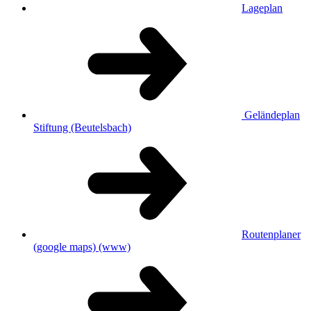
Lageplan
Geländeplan
Stiftung (Beutelsbach)
Routenplaner
(google maps)
(www)