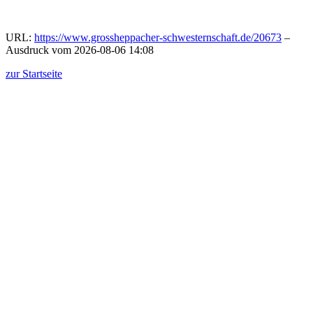
URL:
https://www.grossheppacher-schwesternschaft.de/20673
–
Ausdruck vom 2026-08-06 14:08
zur Startseite