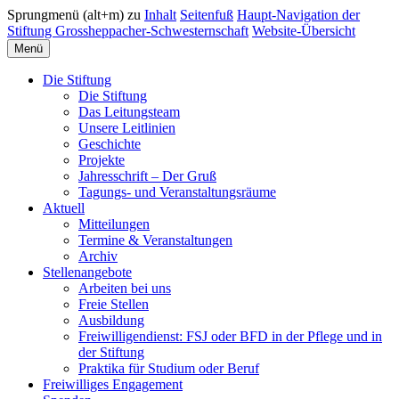
Sprungmenü (alt+m) zu
Inhalt
Seitenfuß
Haupt-Navigation der
Stiftung Grossheppacher-Schwesternschaft
Website-Übersicht
Menü
Die Stiftung
Die Stiftung
Das Leitungsteam
Unsere Leitlinien
Geschichte
Projekte
Jahresschrift – Der Gruß
Tagungs- und Veranstaltungsräume
Aktuell
Mitteilungen
Termine & Veranstaltungen
Archiv
Stellenangebote
Arbeiten bei uns
Freie Stellen
Ausbildung
Freiwilligendienst: FSJ oder BFD in der Pflege und in
der Stiftung
Praktika für Studium oder Beruf
Freiwilliges Engagement