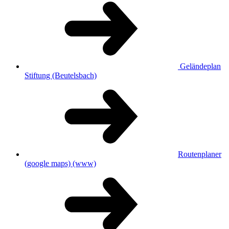
Geländeplan
Stiftung (Beutelsbach)
Routenplaner
(google maps)
(www)