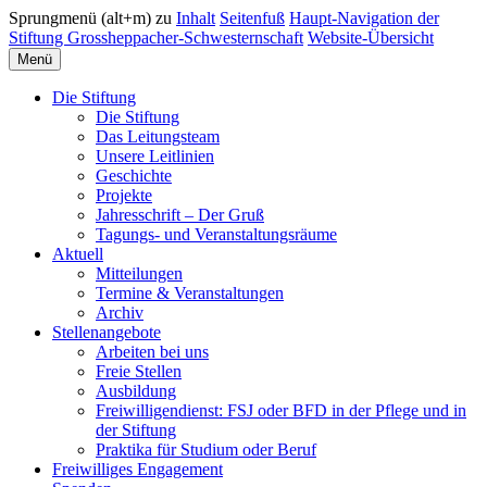
Sprungmenü (alt+m) zu
Inhalt
Seitenfuß
Haupt-Navigation der
Stiftung Grossheppacher-Schwesternschaft
Website-Übersicht
Menü
Die Stiftung
Die Stiftung
Das Leitungsteam
Unsere Leitlinien
Geschichte
Projekte
Jahresschrift – Der Gruß
Tagungs- und Veranstaltungsräume
Aktuell
Mitteilungen
Termine & Veranstaltungen
Archiv
Stellenangebote
Arbeiten bei uns
Freie Stellen
Ausbildung
Freiwilligendienst: FSJ oder BFD in der Pflege und in
der Stiftung
Praktika für Studium oder Beruf
Freiwilliges Engagement