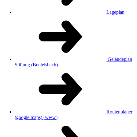
Lageplan
Geländeplan
Stiftung (Beutelsbach)
Routenplaner
(google maps)
(www)