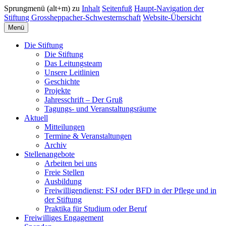
Sprungmenü (alt+m) zu
Inhalt
Seitenfuß
Haupt-Navigation der
Stiftung Grossheppacher-Schwesternschaft
Website-Übersicht
Menü
Die Stiftung
Die Stiftung
Das Leitungsteam
Unsere Leitlinien
Geschichte
Projekte
Jahresschrift – Der Gruß
Tagungs- und Veranstaltungsräume
Aktuell
Mitteilungen
Termine & Veranstaltungen
Archiv
Stellenangebote
Arbeiten bei uns
Freie Stellen
Ausbildung
Freiwilligendienst: FSJ oder BFD in der Pflege und in
der Stiftung
Praktika für Studium oder Beruf
Freiwilliges Engagement