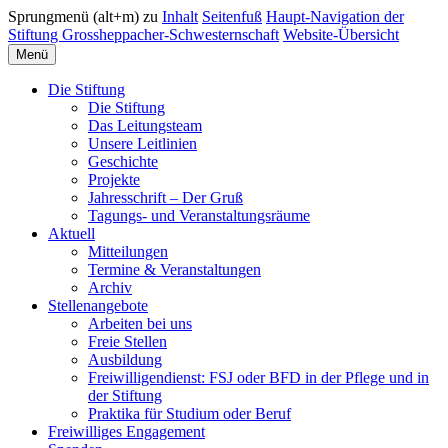
Sprungmenü (alt+m) zu
Inhalt
Seitenfuß
Haupt-Navigation der
Stiftung Grossheppacher-Schwesternschaft
Website-Übersicht
Menü
Die Stiftung
Die Stiftung
Das Leitungsteam
Unsere Leitlinien
Geschichte
Projekte
Jahresschrift – Der Gruß
Tagungs- und Veranstaltungsräume
Aktuell
Mitteilungen
Termine & Veranstaltungen
Archiv
Stellenangebote
Arbeiten bei uns
Freie Stellen
Ausbildung
Freiwilligendienst: FSJ oder BFD in der Pflege und in
der Stiftung
Praktika für Studium oder Beruf
Freiwilliges Engagement