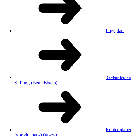
Lageplan
Geländeplan
Stiftung (Beutelsbach)
Routenplaner
(google maps)
(www)