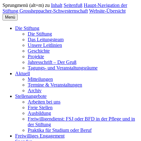
Sprungmenü (alt+m) zu
Inhalt
Seitenfuß
Haupt-Navigation der
Stiftung Grossheppacher-Schwesternschaft
Website-Übersicht
Menü
Die Stiftung
Die Stiftung
Das Leitungsteam
Unsere Leitlinien
Geschichte
Projekte
Jahresschrift – Der Gruß
Tagungs- und Veranstaltungsräume
Aktuell
Mitteilungen
Termine & Veranstaltungen
Archiv
Stellenangebote
Arbeiten bei uns
Freie Stellen
Ausbildung
Freiwilligendienst: FSJ oder BFD in der Pflege und in
der Stiftung
Praktika für Studium oder Beruf
Freiwilliges Engagement