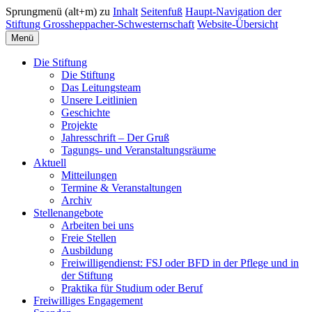
Sprungmenü (alt+m) zu
Inhalt
Seitenfuß
Haupt-Navigation der
Stiftung Grossheppacher-Schwesternschaft
Website-Übersicht
Menü
Die Stiftung
Die Stiftung
Das Leitungsteam
Unsere Leitlinien
Geschichte
Projekte
Jahresschrift – Der Gruß
Tagungs- und Veranstaltungsräume
Aktuell
Mitteilungen
Termine & Veranstaltungen
Archiv
Stellenangebote
Arbeiten bei uns
Freie Stellen
Ausbildung
Freiwilligendienst: FSJ oder BFD in der Pflege und in
der Stiftung
Praktika für Studium oder Beruf
Freiwilliges Engagement