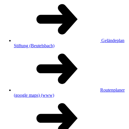
Geländeplan
Stiftung (Beutelsbach)
Routenplaner
(google maps)
(www)