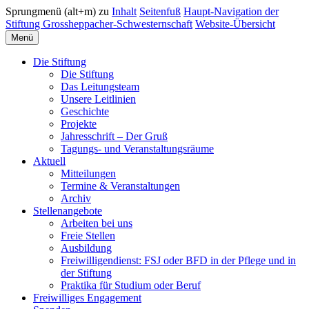
Sprungmenü (alt+m) zu
Inhalt
Seitenfuß
Haupt-Navigation der
Stiftung Grossheppacher-Schwesternschaft
Website-Übersicht
Menü
Die Stiftung
Die Stiftung
Das Leitungsteam
Unsere Leitlinien
Geschichte
Projekte
Jahresschrift – Der Gruß
Tagungs- und Veranstaltungsräume
Aktuell
Mitteilungen
Termine & Veranstaltungen
Archiv
Stellenangebote
Arbeiten bei uns
Freie Stellen
Ausbildung
Freiwilligendienst: FSJ oder BFD in der Pflege und in
der Stiftung
Praktika für Studium oder Beruf
Freiwilliges Engagement