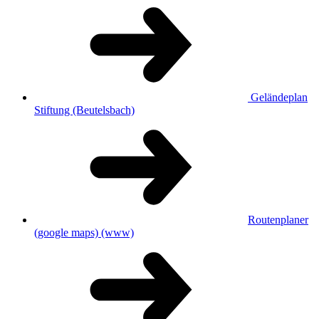
Geländeplan
Stiftung (Beutelsbach)
Routenplaner
(google maps)
(www)