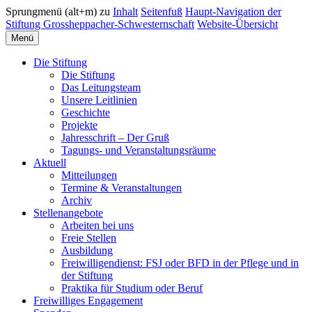
Sprungmenü (alt+m) zu
Inhalt
Seitenfuß
Haupt-Navigation der
Stiftung Grossheppacher-Schwesternschaft
Website-Übersicht
Menü
Die Stiftung
Die Stiftung
Das Leitungsteam
Unsere Leitlinien
Geschichte
Projekte
Jahresschrift – Der Gruß
Tagungs- und Veranstaltungsräume
Aktuell
Mitteilungen
Termine & Veranstaltungen
Archiv
Stellenangebote
Arbeiten bei uns
Freie Stellen
Ausbildung
Freiwilligendienst: FSJ oder BFD in der Pflege und in
der Stiftung
Praktika für Studium oder Beruf
Freiwilliges Engagement