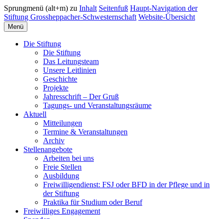
Sprungmenü (alt+m) zu
Inhalt
Seitenfuß
Haupt-Navigation der
Stiftung Grossheppacher-Schwesternschaft
Website-Übersicht
Menü
Die Stiftung
Die Stiftung
Das Leitungsteam
Unsere Leitlinien
Geschichte
Projekte
Jahresschrift – Der Gruß
Tagungs- und Veranstaltungsräume
Aktuell
Mitteilungen
Termine & Veranstaltungen
Archiv
Stellenangebote
Arbeiten bei uns
Freie Stellen
Ausbildung
Freiwilligendienst: FSJ oder BFD in der Pflege und in
der Stiftung
Praktika für Studium oder Beruf
Freiwilliges Engagement