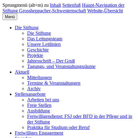
Sprungmenü (alt+m) zu
Inhalt
Seitenfuß
Haupt-Navigation der
Stiftung Grossheppacher-Schwesternschaft
Website-Übersicht
Menü
Die Stiftung
Die Stiftung
Das Leitungsteam
Unsere Leitlinien
Geschichte
Projekte
Jahresschrift – Der Gruß
Tagungs- und Veranstaltungsräume
Aktuell
Mitteilungen
Termine & Veranstaltungen
Archiv
Stellenangebote
Arbeiten bei uns
Freie Stellen
Ausbildung
Freiwilligendienst: FSJ oder BFD in der Pflege und in
der Stiftung
Praktika für Studium oder Beruf
Freiwilliges Engagement