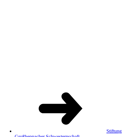
Stiftung
Großheppacher Schwesternschaft