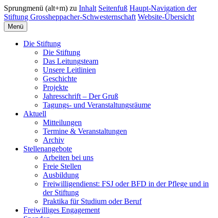
Sprungmenü (alt+m) zu
Inhalt
Seitenfuß
Haupt-Navigation der
Stiftung Grossheppacher-Schwesternschaft
Website-Übersicht
Menü
Die Stiftung
Die Stiftung
Das Leitungsteam
Unsere Leitlinien
Geschichte
Projekte
Jahresschrift – Der Gruß
Tagungs- und Veranstaltungsräume
Aktuell
Mitteilungen
Termine & Veranstaltungen
Archiv
Stellenangebote
Arbeiten bei uns
Freie Stellen
Ausbildung
Freiwilligendienst: FSJ oder BFD in der Pflege und in
der Stiftung
Praktika für Studium oder Beruf
Freiwilliges Engagement