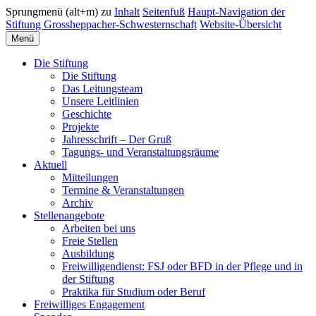
Sprungmenü (alt+m) zu
Inhalt
Seitenfuß
Haupt-Navigation der
Stiftung Grossheppacher-Schwesternschaft
Website-Übersicht
Menü
Die Stiftung
Die Stiftung
Das Leitungsteam
Unsere Leitlinien
Geschichte
Projekte
Jahresschrift – Der Gruß
Tagungs- und Veranstaltungsräume
Aktuell
Mitteilungen
Termine & Veranstaltungen
Archiv
Stellenangebote
Arbeiten bei uns
Freie Stellen
Ausbildung
Freiwilligendienst: FSJ oder BFD in der Pflege und in
der Stiftung
Praktika für Studium oder Beruf
Freiwilliges Engagement