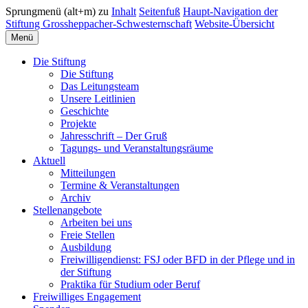
Sprungmenü (alt+m) zu
Inhalt
Seitenfuß
Haupt-Navigation der
Stiftung Grossheppacher-Schwesternschaft
Website-Übersicht
Menü
Die Stiftung
Die Stiftung
Das Leitungsteam
Unsere Leitlinien
Geschichte
Projekte
Jahresschrift – Der Gruß
Tagungs- und Veranstaltungsräume
Aktuell
Mitteilungen
Termine & Veranstaltungen
Archiv
Stellenangebote
Arbeiten bei uns
Freie Stellen
Ausbildung
Freiwilligendienst: FSJ oder BFD in der Pflege und in
der Stiftung
Praktika für Studium oder Beruf
Freiwilliges Engagement