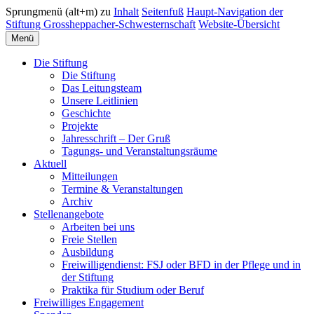
Sprungmenü (alt+m) zu
Inhalt
Seitenfuß
Haupt-Navigation der
Stiftung Grossheppacher-Schwesternschaft
Website-Übersicht
Menü
Die Stiftung
Die Stiftung
Das Leitungsteam
Unsere Leitlinien
Geschichte
Projekte
Jahresschrift – Der Gruß
Tagungs- und Veranstaltungsräume
Aktuell
Mitteilungen
Termine & Veranstaltungen
Archiv
Stellenangebote
Arbeiten bei uns
Freie Stellen
Ausbildung
Freiwilligendienst: FSJ oder BFD in der Pflege und in
der Stiftung
Praktika für Studium oder Beruf
Freiwilliges Engagement