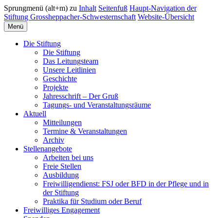
Sprungmenü (alt+m) zu
Inhalt
Seitenfuß
Haupt-Navigation der
Stiftung Grossheppacher-Schwesternschaft
Website-Übersicht
Menü
Die Stiftung
Die Stiftung
Das Leitungsteam
Unsere Leitlinien
Geschichte
Projekte
Jahresschrift – Der Gruß
Tagungs- und Veranstaltungsräume
Aktuell
Mitteilungen
Termine & Veranstaltungen
Archiv
Stellenangebote
Arbeiten bei uns
Freie Stellen
Ausbildung
Freiwilligendienst: FSJ oder BFD in der Pflege und in
der Stiftung
Praktika für Studium oder Beruf
Freiwilliges Engagement