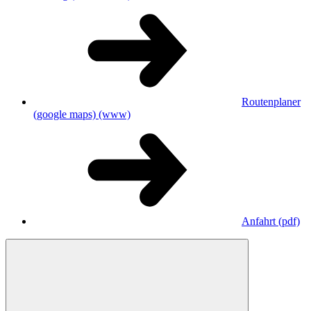
Routenplaner
(google maps)
(www)
Anfahrt
(pdf)