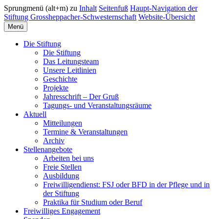
Sprungmenü (alt+m) zu
Inhalt
Seitenfuß
Haupt-Navigation der
Stiftung Grossheppacher-Schwesternschaft
Website-Übersicht
Menü
Die Stiftung
Die Stiftung
Das Leitungsteam
Unsere Leitlinien
Geschichte
Projekte
Jahresschrift – Der Gruß
Tagungs- und Veranstaltungsräume
Aktuell
Mitteilungen
Termine & Veranstaltungen
Archiv
Stellenangebote
Arbeiten bei uns
Freie Stellen
Ausbildung
Freiwilligendienst: FSJ oder BFD in der Pflege und in
der Stiftung
Praktika für Studium oder Beruf
Freiwilliges Engagement