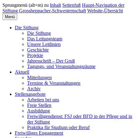
Sprungmenü (alt+m) zu
Inhalt
Seitenfuß
Haupt-Navigation der
Stiftung Grossheppacher-Schwesternschaft
Website-Übersicht
Menü
Die Stiftung
Die Stiftung
Das Leitungsteam
Unsere Leitlinien
Geschichte
Projekte
Jahresschrift – Der Gruß
Tagungs- und Veranstaltungsräume
Aktuell
Mitteilungen
Termine & Veranstaltungen
Archiv
Stellenangebote
Arbeiten bei uns
Freie Stellen
Ausbildung
Freiwilligendienst: FSJ oder BFD in der Pflege und in
der Stiftung
Praktika für Studium oder Beruf
Freiwilliges Engagement